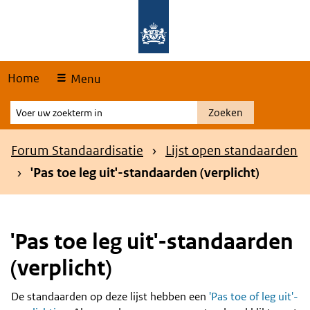
Skip
Overslaan en naar de hoofdnavigatie gaan
Overslaan en naar de inhoud gaan
links
Home
Menu
Voer
Zoeken
uw
zoekterm
Kruimelpad
Forum Standaardisatie
Lijst open standaarden
in
'Pas toe leg uit'-standaarden (verplicht)
'Pas toe leg uit'-standaarden
(verplicht)
De standaarden op deze lijst hebben een
'Pas toe of leg uit'-