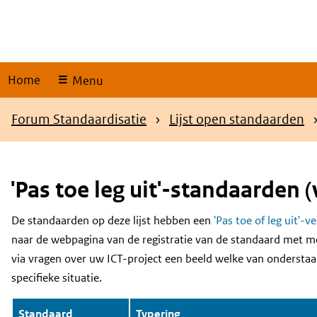
Skip
links
Home
Menu
Kruimelpad
Forum Standaardisatie
Lijst open standaarden
'Pas toe leg uit'-standaarden (
De standaarden op deze lijst hebben een
'Pas toe of leg uit'-v
Content
naar de webpagina van de registratie van de standaard met m
via vragen over uw ICT-project een beeld welke van onderstaa
specifieke situatie.
Standaard
Typering