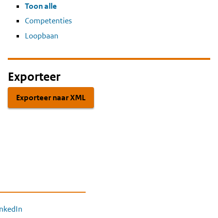
Toon alle
Competenties
Loopbaan
Exporteer
Exporteer naar XML
inkedIn