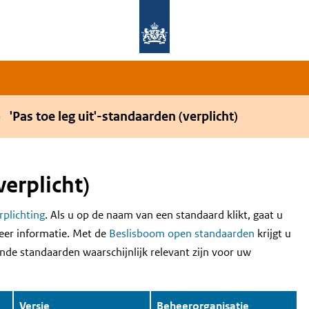
Overslaan en naar de hoofdnavigatie gaan
Overslaan en naar de inhoud gaan
'Pas toe leg uit'-standaarden (verplicht)
verplicht)
erplichting
. Als u op de naam van een standaard klikt, gaat u
eer informatie. Met de
Beslisboom open standaarden
krijgt u
nde standaarden waarschijnlijk relevant zijn voor uw
Versie
Beheerorganisatie