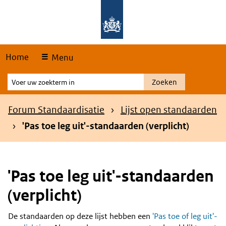
Skip
Overslaan en naar de hoofdnavigatie gaan
Overslaan en naar de inhoud gaan
links
Home
Menu
Voer
Zoeken
uw
zoekterm
Kruimelpad
Forum Standaardisatie
Lijst open standaarden
in
'Pas toe leg uit'-standaarden (verplicht)
'Pas toe leg uit'-standaarden
(verplicht)
De standaarden op deze lijst hebben een
'Pas toe of leg uit'-