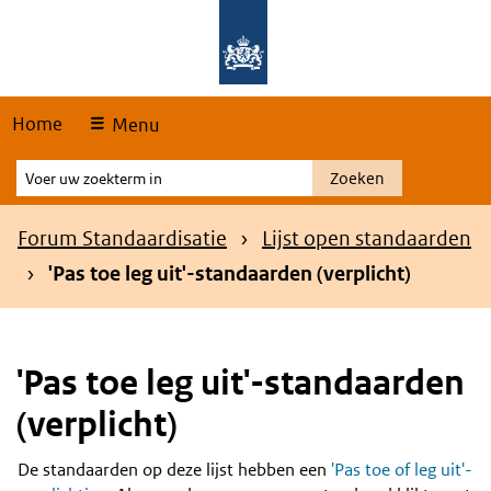
Skip
Overslaan en naar de hoofdnavigatie gaan
Overslaan en naar de inhoud gaan
links
Home
Menu
Voer
Zoeken
uw
zoekterm
Kruimelpad
Forum Standaardisatie
Lijst open standaarden
in
'Pas toe leg uit'-standaarden (verplicht)
'Pas toe leg uit'-standaarden
(verplicht)
De standaarden op deze lijst hebben een
'Pas toe of leg uit'-