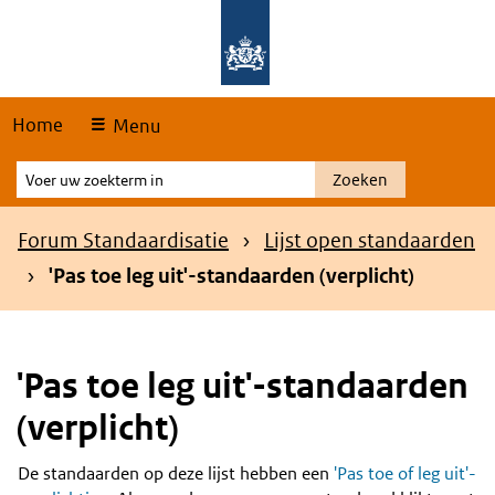
Skip
Overslaan en naar de hoofdnavigatie gaan
Overslaan en naar de inhoud gaan
links
Home
Menu
Voer
Zoeken
uw
zoekterm
Kruimelpad
Forum Standaardisatie
Lijst open standaarden
in
'Pas toe leg uit'-standaarden (verplicht)
'Pas toe leg uit'-standaarden
(verplicht)
De standaarden op deze lijst hebben een
'Pas toe of leg uit'-