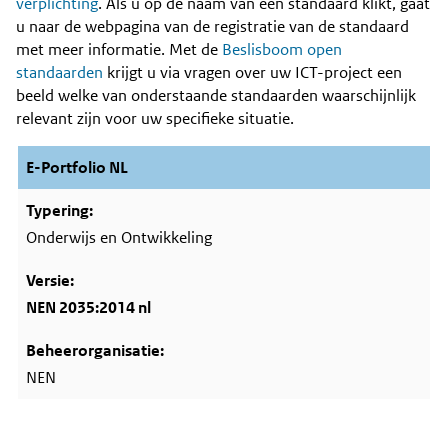
Content
verplichting
. Als u op de naam van een standaard klikt, gaat
u naar de webpagina van de registratie van de standaard
met meer informatie. Met de
Beslisboom open
standaarden
krijgt u via vragen over uw ICT-project een
beeld welke van onderstaande standaarden waarschijnlijk
relevant zijn voor uw specifieke situatie.
E-Portfolio NL
Onderwijs en Ontwikkeling
NEN 2035:2014 nl
NEN