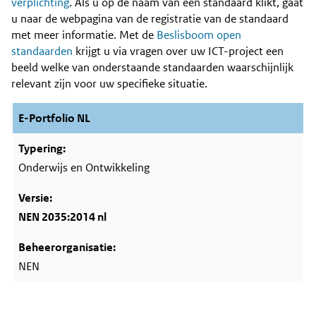
Content
verplichting
. Als u op de naam van een standaard klikt, gaat
u naar de webpagina van de registratie van de standaard
met meer informatie. Met de
Beslisboom open
standaarden
krijgt u via vragen over uw ICT-project een
beeld welke van onderstaande standaarden waarschijnlijk
relevant zijn voor uw specifieke situatie.
E-Portfolio NL
Onderwijs en Ontwikkeling
NEN 2035:2014 nl
NEN