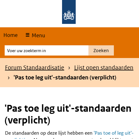
Skip
Overslaan en naar de hoofdnavigatie gaan
Overslaan en naar de inhoud gaan
links
Home
Menu
Voer
Zoeken
uw
zoekterm
Kruimelpad
Forum Standaardisatie
Lijst open standaarden
in
'Pas toe leg uit'-standaarden (verplicht)
'Pas toe leg uit'-standaarden
(verplicht)
De standaarden op deze lijst hebben een
'Pas toe of leg uit'-