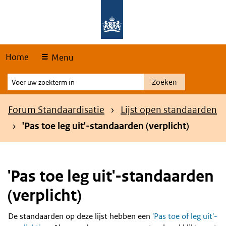
Skip
Overslaan en naar de hoofdnavigatie gaan
Overslaan en naar de inhoud gaan
links
Home
Menu
Voer
Zoeken
uw
zoekterm
Kruimelpad
Forum Standaardisatie
Lijst open standaarden
in
'Pas toe leg uit'-standaarden (verplicht)
'Pas toe leg uit'-standaarden
(verplicht)
De standaarden op deze lijst hebben een
'Pas toe of leg uit'-