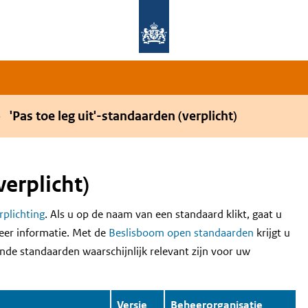
Overslaan en naar de hoofdnavigatie gaan
Overslaan en naar de inhoud gaan
'Pas toe leg uit'-standaarden (verplicht)
verplicht)
erplichting
. Als u op de naam van een standaard klikt, gaat u
eer informatie. Met de
Beslisboom open standaarden
krijgt u
nde standaarden waarschijnlijk relevant zijn voor uw
Versie
Beheerorganisatie