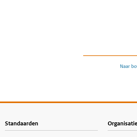
Naar bo
Standaarden
Organisati
Voet