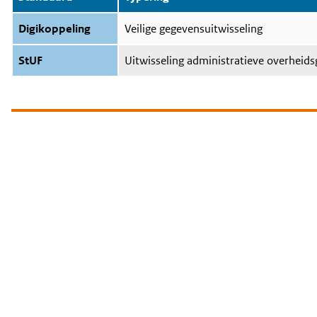
Digikoppeling
Veilige gegevensuitwisseling
StUF
Uitwisseling administratieve overheid