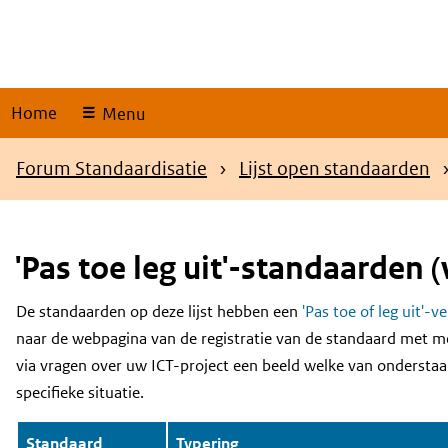
Skip
links
Home
Menu
Kruimelpad
Forum Standaardisatie
Lijst open standaarden
'Pas toe leg uit'-standaarden (
De standaarden op deze lijst hebben een
'Pas toe of leg uit'-v
Content
naar de webpagina van de registratie van de standaard met m
via vragen over uw ICT-project een beeld welke van onderstaa
specifieke situatie.
Standaard
Typering