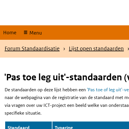
Skip
links
Home
Menu
Kruimelpad
Forum Standaardisatie
Lijst open standaarden
'Pas toe leg uit'-standaarden (
De standaarden op deze lijst hebben een
'Pas toe of leg uit'-v
Content
naar de webpagina van de registratie van de standaard met m
via vragen over uw ICT-project een beeld welke van onderstaa
specifieke situatie.
Standaard
Typering