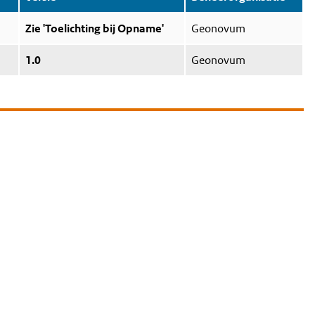
Zie 'Toelichting bij Opname'
Geonovum
1.0
Geonovum