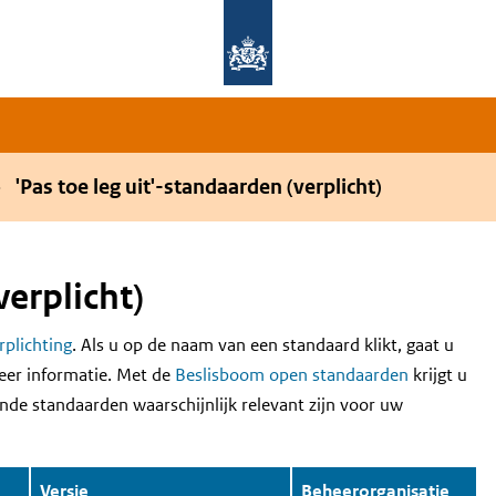
Overslaan en naar de hoofdnavigatie gaan
Overslaan en naar de inhoud gaan
'Pas toe leg uit'-standaarden (verplicht)
verplicht)
erplichting
. Als u op de naam van een standaard klikt, gaat u
eer informatie. Met de
Beslisboom open standaarden
krijgt u
nde standaarden waarschijnlijk relevant zijn voor uw
Versie
Beheerorganisatie