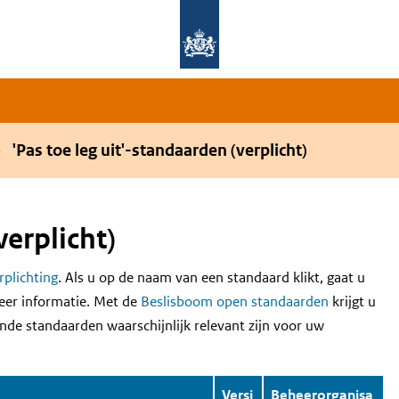
Overslaan en naar de hoofdnavigatie gaan
Overslaan en naar de inhoud gaan
'Pas toe leg uit'-standaarden (verplicht)
verplicht)
erplichting
. Als u op de naam van een standaard klikt, gaat u
eer informatie. Met de
Beslisboom open standaarden
krijgt u
nde standaarden waarschijnlijk relevant zijn voor uw
Versi
Beheerorganisa