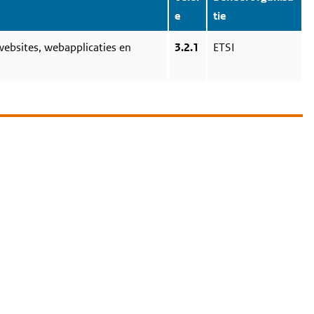
e
tie
websites, webapplicaties en
3.2.1
ETSI