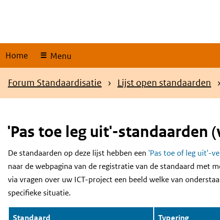
Skip
links
Home
Menu
Kruimelpad
Forum Standaardisatie
Lijst open standaarden
'Pas toe leg uit'-standaarden (
De standaarden op deze lijst hebben een
'Pas toe of leg uit'-v
Content
naar de webpagina van de registratie van de standaard met m
via vragen over uw ICT-project een beeld welke van onderstaa
specifieke situatie.
Standaard
Typering