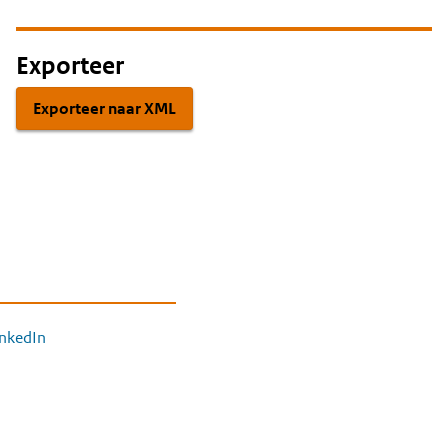
Exporteer
Exporteer naar XML
inkedIn