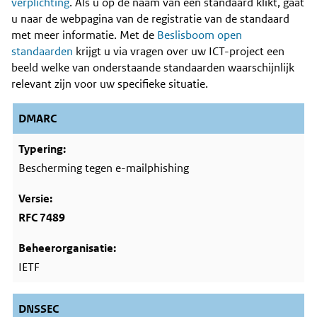
Content
verplichting
. Als u op de naam van een standaard klikt, gaat
u naar de webpagina van de registratie van de standaard
met meer informatie. Met de
Beslisboom open
standaarden
krijgt u via vragen over uw ICT-project een
beeld welke van onderstaande standaarden waarschijnlijk
relevant zijn voor uw specifieke situatie.
DMARC
Bescherming tegen e-mailphishing
RFC 7489
IETF
DNSSEC