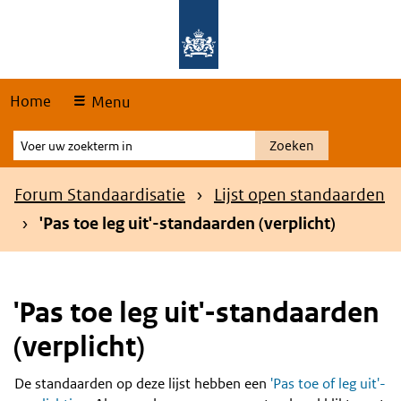
Skip
Overslaan en naar de hoofdnavigatie gaan
Overslaan en naar de inhoud gaan
links
Home
Menu
Voer
Zoeken
uw
zoekterm
Kruimelpad
Forum Standaardisatie
Lijst open standaarden
in
'Pas toe leg uit'-standaarden (verplicht)
'Pas toe leg uit'-standaarden
(verplicht)
De standaarden op deze lijst hebben een
'Pas toe of leg uit'-