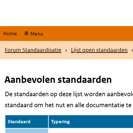
Skip
links
Home
Menu
Kruimelpad
Forum Standaardisatie
Lijst open standaarden
Aanbevolen standaarden
De standaarden op deze lijst worden aanbevol
Content
standaard om het nut en alle documentatie te be
Standaard
Typering