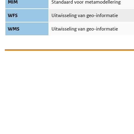
MIM
Standaard voor metamodellering
WFS
Uitwisseling van geo-informatie
WMS
Uitwisseling van geo-informatie