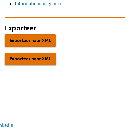
Informatiemanagement
Exporteer
Exporteer naar XML
Exporteer naar XML
inkedIn