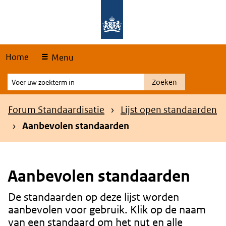
Skip
Overslaan en naar de hoofdnavigatie gaan
Overslaan en naar de inhoud gaan
links
Home
Menu
Voer
Zoeken
uw
zoekterm
Kruimelpad
Forum Standaardisatie
Lijst open standaarden
in
Aanbevolen standaarden
Aanbevolen standaarden
De standaarden op deze lijst worden
Content
aanbevolen voor gebruik. Klik op de naam
van een standaard om het nut en alle