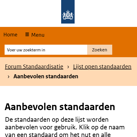
Skip
Overslaan en naar de hoofdnavigatie gaan
Overslaan en naar de inhoud gaan
links
Home
Menu
Voer
Zoeken
uw
zoekterm
Kruimelpad
Forum Standaardisatie
Lijst open standaarden
in
Aanbevolen standaarden
Aanbevolen standaarden
De standaarden op deze lijst worden
Content
aanbevolen voor gebruik. Klik op de naam
van een standaard om het nut en alle