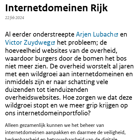
Internetdomeinen Rijk
22 feb 2024
Al eerder onderstreepte
Arjen Lubach
en
Content
Victor Zuydweg
het probleem; de
hoeveelheid websites van de overheid,
waardoor burgers door de bomen het bos
niet meer zien. De overheid worstelt al jaren
met een wildgroei aan internetdomeinen en
inmiddels zijn er naar schatting vele
duizenden tot tienduizenden
overheidswebsites. Hoe zorgen we dat deze
wildgroei stopt en we meer grip krijgen op
ons internetdomeinportfolio?
Alleen gezamenlijk kunnen we het beheer van
internetdomeinen aanpakken en daarmee de veiligheid,
herkenbaarheid en betrouwbaarheid van de digitale