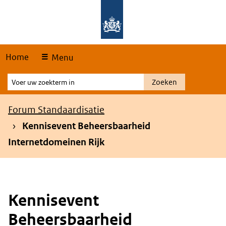
Skip
Overslaan en naar de hoofdnavigatie gaan
Overslaan en naar de inhoud gaan
links
Home
Menu
Voer
Zoeken
uw
zoekterm
Kruimelpad
Forum Standaardisatie
in
Kennisevent Beheersbaarheid
Internetdomeinen Rijk
Kennisevent
Beheersbaarheid