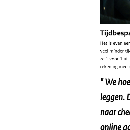
n
t
m
a
Tijdbesp
n
Het is even een
a
veel mínder tij
g
ze 1 voor 1 ui
e
rekening mee 
m
e
We hoev
n
t
leggen. 
T
i
naar chec
p
3
online a