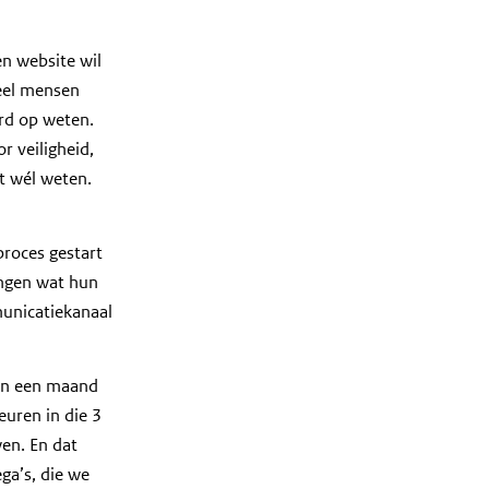
en website wil
veel mensen
rd op weten.
 veiligheid,
et wél weten.
proces gestart
ingen wat hun
unicatiekanaal
 in een maand
euren in die 3
wen. En dat
ga’s, die we