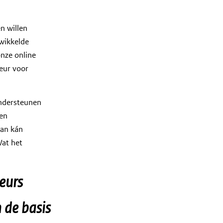
n willen
ewikkelde
nze online
eur voor
ondersteunen
nen
aan kán
Wat het
seurs
n de basis