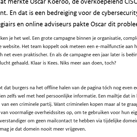
 Dat merkte Oscar Koeroo, de overkoepelend CISO
t. En dat is een bedreiging voor de cybersecuri
agiairs en online adviseurs pakte Oscar dit probl
k ken je het wel. Een grote campagne binnen je organisatie, comp
 website. Het team koppelt ook meteen een e-mailfunctie aan h
h net even praktischer. En als de campagne een jaar later is beëi
lucht gehaald. Klaar is Kees. Niks meer aan doen, toch?
ot dat burgers na het offline halen van de pagina tóch nog even e
ien zelfs wel met heel persoonlijke informatie. Een mailtje dat i
an een criminele partij. Want criminelen kopen maar al te graa
an voormalige overheidssites op, om te gebruiken voor hun eig
verstandiger om geen mailcontact te hebben via tijdelijke domein
 mag je dat domein nooit meer vrijgeven.