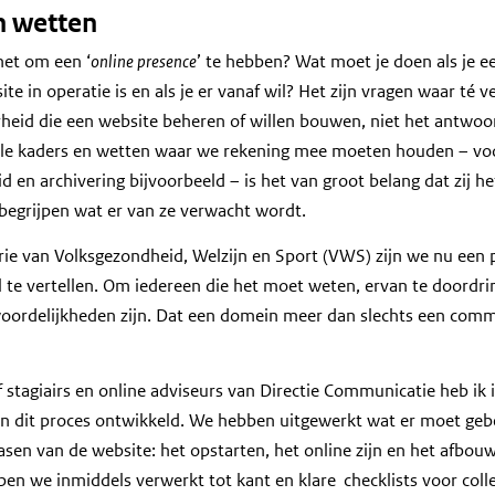
n wetten
het om een ‘
online presence
’ te hebben? Wat moet je doen als je e
ite in operatie is en als je er vanaf wil? Het zijn vragen waar té 
heid die een website beheren of willen bouwen, niet het antwoo
lle kaders en wetten waar we rekening mee moeten houden – voor
d en archivering bijvoorbeeld – is het van groot belang dat zij h
 begrijpen wat er van ze verwacht wordt.
erie van Volksgezondheid, Welzijn en Sport (VWS) zijn we nu een 
 te vertellen. Om iedereen die het moet weten, ervan te doordr
oordelijkheden zijn. Dat een domein meer dan slechts een comm
 stagiairs en online adviseurs van Directie Communicatie heb ik
van dit proces ontwikkeld. We hebben uitgewerkt wat er moet geb
fasen van de website: het opstarten, het online zijn en het afbou
n we inmiddels verwerkt tot kant en klare checklists voor colle