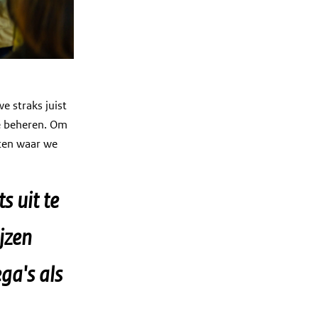
e straks juist
te beheren. Om
tten waar we
s uit te
jzen
ga's als