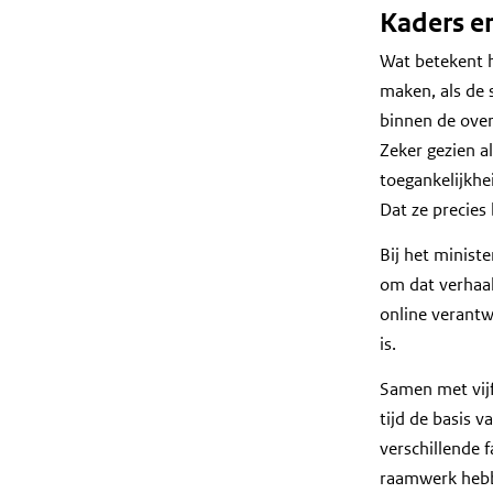
’
Kaders e
s
Wat betekent 
e
maken, als de s
n
binnen de over
l
Zeker gezien a
e
toegankelijkhei
v
Dat ze precies
e
r
Bij het minist
a
om dat verhaal
n
online verantw
c
is.
i
Samen met vijf
e
tijd de basis 
r
verschillende 
s
raamwerk hebbe
n