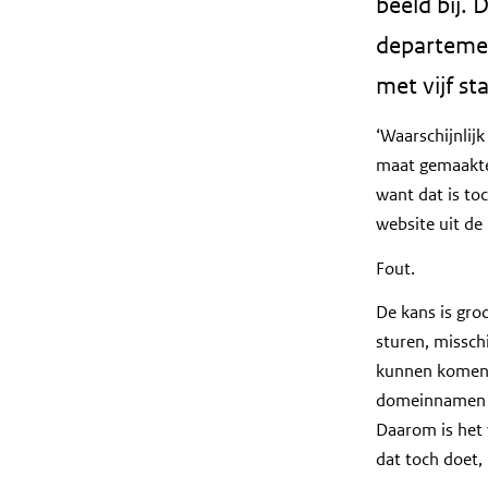
beeld bij.
i
d
departemen
i
met vijf st
s
ó
‘Waarschijnlij
ó
maat gemaakte
k
want dat is toc
v
website uit de 
e
Fout.
i
l
De kans is gro
i
sturen, missch
g
kunnen komen v
h
domeinnamen v
e
Daarom is het 
i
dat toch doet,
d