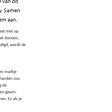
 van dit
ty. Samen
eem aan.
leet met op
et domein,
ndigd, wordt de
en mailtje
n handen zou
g de
en gewin.
en. En als je