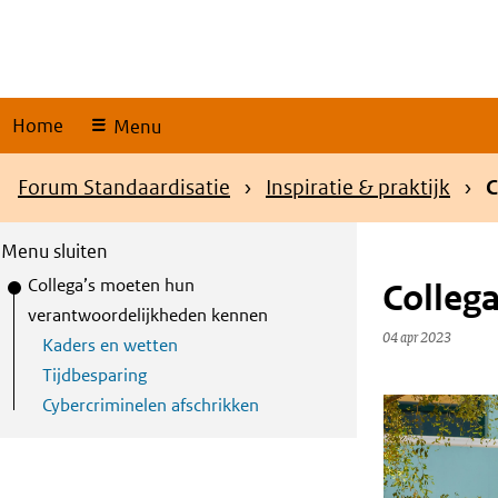
Skip
links
Home
Menu
Kruimelpad
Forum Standaardisatie
Inspiratie & praktijk
C
Menu sluiten
Content
S
Collega’s moeten hun
Colleg
index
k
verantwoordelijkheden kennen
04 apr 2023
i
Kaders en wetten
p
Tijdbesparing
t
Cybercriminelen afschrikken
Content
o
T
m
i
a
p