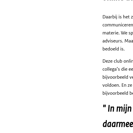
:
B
Daarbij is het
e
communiceren. 
n
materie. We sp
u
adviseurs. Maa
t
bedoeld is.
d
e
Deze club onli
m
collega’s die 
o
bijvoorbeeld v
g
voldoen. En ze
e
bijvoorbeeld b
l
In mijn
i
j
daarmee e
k
h