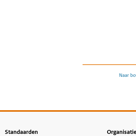
Naar bo
Standaarden
Organisati
Voet