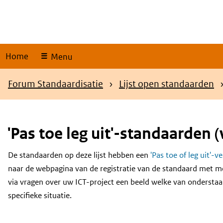
Skip
links
Home
Menu
Kruimelpad
Forum Standaardisatie
Lijst open standaarden
'Pas toe leg uit'-standaarden (
De standaarden op deze lijst hebben een
'Pas toe of leg uit'-v
Content
naar de webpagina van de registratie van de standaard met m
via vragen over uw ICT-project een beeld welke van onderstaa
specifieke situatie.