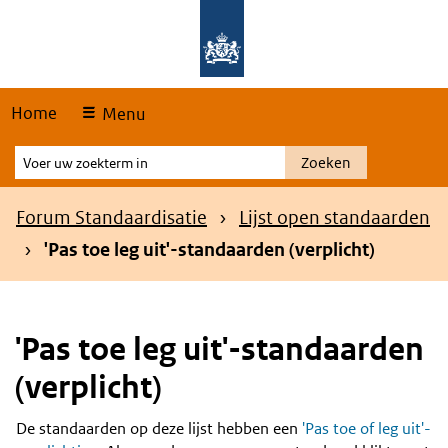
Skip
Overslaan en naar de hoofdnavigatie gaan
Overslaan en naar de inhoud gaan
links
Home
Menu
Voer
Zoeken
uw
zoekterm
Kruimelpad
Forum Standaardisatie
Lijst open standaarden
in
'Pas toe leg uit'-standaarden (verplicht)
'Pas toe leg uit'-standaarden
(verplicht)
De standaarden op deze lijst hebben een
'Pas toe of leg uit'-