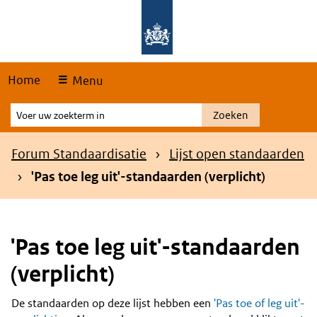
Skip
Overslaan en naar de hoofdnavigatie gaan
Overslaan en naar de inhoud gaan
links
Home
Menu
Voer
Zoeken
uw
zoekterm
Kruimelpad
Forum Standaardisatie
Lijst open standaarden
in
'Pas toe leg uit'-standaarden (verplicht)
'Pas toe leg uit'-standaarden
(verplicht)
De standaarden op deze lijst hebben een
'Pas toe of leg uit'-