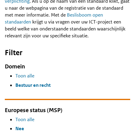
Content
verplichting
. Als u op de naam van een standaard klikt, gaat
u naar de webpagina van de registratie van de standaard
met meer informatie. Met de
Beslisboom open
standaarden
krijgt u via vragen over uw ICT-project een
beeld welke van onderstaande standaarden waarschijnlijk
relevant zijn voor uw specifieke situatie.
Filter
Domein
Toon alle
Bestuur en recht
Europese status (MSP)
Toon alle
Nee