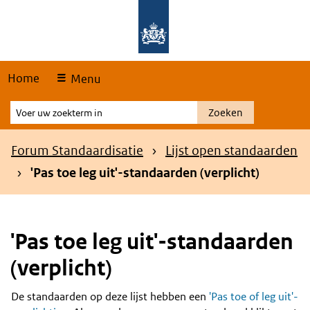
Skip
Overslaan en naar de hoofdnavigatie gaan
Overslaan en naar de inhoud gaan
links
Home
Menu
Voer
Zoeken
uw
zoekterm
Kruimelpad
Forum Standaardisatie
Lijst open standaarden
in
'Pas toe leg uit'-standaarden (verplicht)
'Pas toe leg uit'-standaarden
(verplicht)
De standaarden op deze lijst hebben een
'Pas toe of leg uit'-