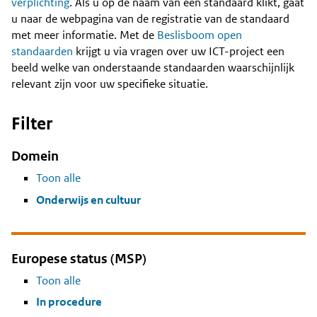
Content
verplichting
. Als u op de naam van een standaard klikt, gaat
u naar de webpagina van de registratie van de standaard
met meer informatie. Met de
Beslisboom open
standaarden
krijgt u via vragen over uw ICT-project een
beeld welke van onderstaande standaarden waarschijnlijk
relevant zijn voor uw specifieke situatie.
Filter
Domein
Toon alle
Onderwijs en cultuur
Europese status (MSP)
Toon alle
In procedure