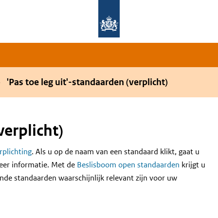
Overslaan en naar de hoofdnavigatie gaan
Overslaan en naar de inhoud gaan
'Pas toe leg uit'-standaarden (verplicht)
verplicht)
erplichting
. Als u op de naam van een standaard klikt, gaat u
eer informatie. Met de
Beslisboom open standaarden
krijgt u
nde standaarden waarschijnlijk relevant zijn voor uw