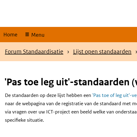
Skip
links
Home
Menu
Kruimelpad
Forum Standaardisatie
Lijst open standaarden
'Pas toe leg uit'-standaarden (
De standaarden op deze lijst hebben een
'Pas toe of leg uit'-v
Content
naar de webpagina van de registratie van de standaard met m
via vragen over uw ICT-project een beeld welke van onderstaa
specifieke situatie.