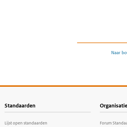
Naar bo
Standaarden
Organisati
Voet
Lijst open standaarden
Forum Standaa