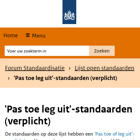
Skip
Overslaan en naar de hoofdnavigatie gaan
Overslaan en naar de inhoud gaan
links
Home
Menu
Voer
Zoeken
uw
zoekterm
Kruimelpad
Forum Standaardisatie
Lijst open standaarden
in
'Pas toe leg uit'-standaarden (verplicht)
'Pas toe leg uit'-standaarden
(verplicht)
De standaarden op deze lijst hebben een
'Pas toe of leg uit'-