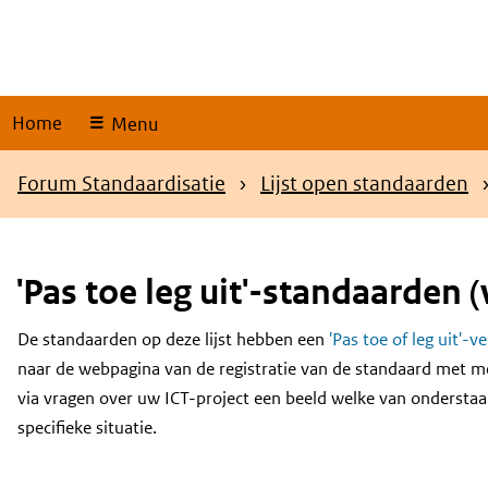
Skip
links
Home
Menu
Kruimelpad
Forum Standaardisatie
Lijst open standaarden
'Pas toe leg uit'-standaarden (
De standaarden op deze lijst hebben een
'Pas toe of leg uit'-v
Content
naar de webpagina van de registratie van de standaard met m
via vragen over uw ICT-project een beeld welke van onderstaa
specifieke situatie.