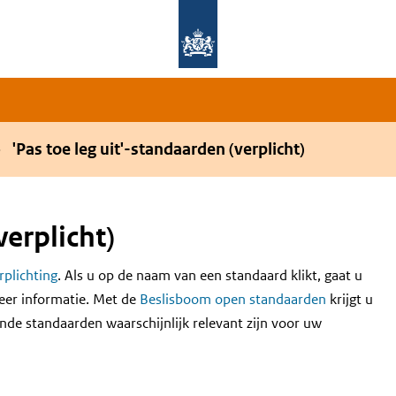
Overslaan en naar de hoofdnavigatie gaan
Overslaan en naar de inhoud gaan
'Pas toe leg uit'-standaarden (verplicht)
verplicht)
erplichting
. Als u op de naam van een standaard klikt, gaat u
eer informatie. Met de
Beslisboom open standaarden
krijgt u
nde standaarden waarschijnlijk relevant zijn voor uw