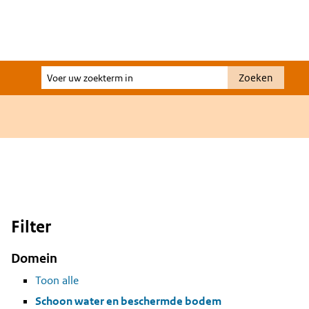
Voer
Zoeken
uw
zoekterm
in
Filter
Domein
Toon alle
Schoon water en beschermde bodem