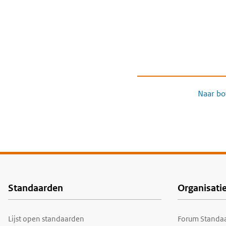
Naar bo
Standaarden
Organisati
Voet
Lijst open standaarden
Forum Standaa