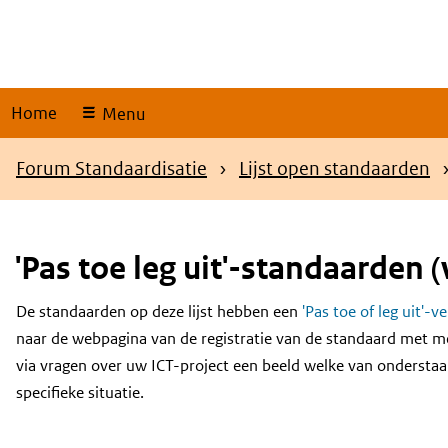
Skip
links
Home
Menu
Kruimelpad
Forum Standaardisatie
Lijst open standaarden
'Pas toe leg uit'-standaarden (
De standaarden op deze lijst hebben een
'Pas toe of leg uit'-v
Content
naar de webpagina van de registratie van de standaard met m
via vragen over uw ICT-project een beeld welke van onderstaa
specifieke situatie.