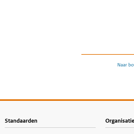
Naar bo
Standaarden
Organisati
Voet