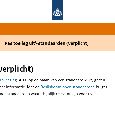
Overslaan en naar de hoofdnavigatie gaan
Overslaan en naar de inhoud gaan
'Pas toe leg uit'-standaarden (verplicht)
verplicht)
erplichting
. Als u op de naam van een standaard klikt, gaat u
eer informatie. Met de
Beslisboom open standaarden
krijgt u
nde standaarden waarschijnlijk relevant zijn voor uw