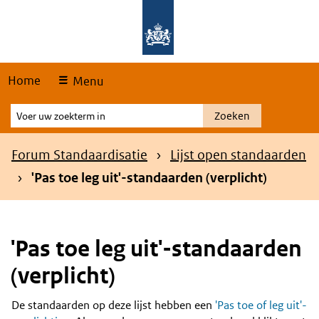
Skip
Overslaan en naar de hoofdnavigatie gaan
Overslaan en naar de inhoud gaan
links
Home
Menu
Voer
Zoeken
uw
zoekterm
Kruimelpad
Forum Standaardisatie
Lijst open standaarden
in
'Pas toe leg uit'-standaarden (verplicht)
'Pas toe leg uit'-standaarden
(verplicht)
De standaarden op deze lijst hebben een
'Pas toe of leg uit'-