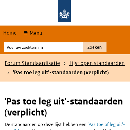
Skip
Overslaan en naar de hoofdnavigatie gaan
Overslaan en naar de inhoud gaan
links
Home
Menu
Voer
Zoeken
uw
zoekterm
Kruimelpad
Forum Standaardisatie
Lijst open standaarden
in
'Pas toe leg uit'-standaarden (verplicht)
'Pas toe leg uit'-standaarden
(verplicht)
De standaarden op deze lijst hebben een
'Pas toe of leg uit'-