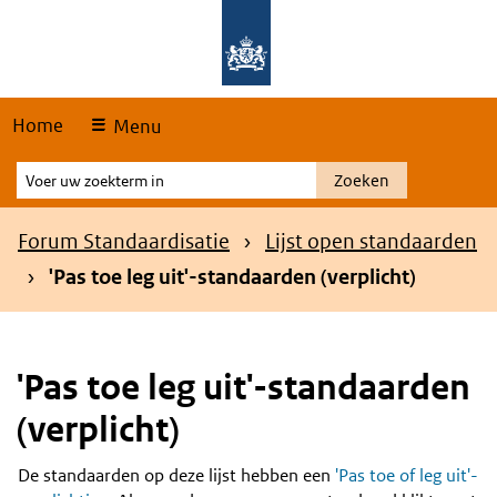
Skip
Overslaan en naar de hoofdnavigatie gaan
Overslaan en naar de inhoud gaan
links
Home
Menu
Voer
Zoeken
uw
zoekterm
Kruimelpad
Forum Standaardisatie
Lijst open standaarden
in
'Pas toe leg uit'-standaarden (verplicht)
'Pas toe leg uit'-standaarden
(verplicht)
De standaarden op deze lijst hebben een
'Pas toe of leg uit'-