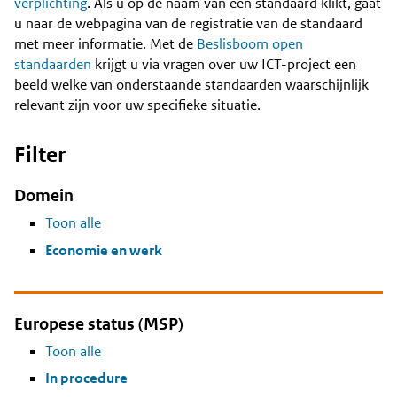
Content
verplichting
. Als u op de naam van een standaard klikt, gaat
u naar de webpagina van de registratie van de standaard
met meer informatie. Met de
Beslisboom open
standaarden
krijgt u via vragen over uw ICT-project een
beeld welke van onderstaande standaarden waarschijnlijk
relevant zijn voor uw specifieke situatie.
Filter
Domein
Toon alle
Economie en werk
Europese status (MSP)
Toon alle
In procedure