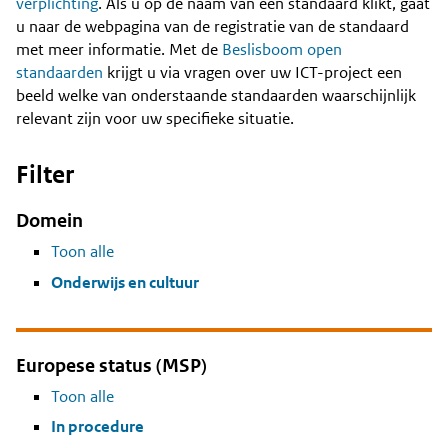
Content
verplichting
. Als u op de naam van een standaard klikt, gaat
u naar de webpagina van de registratie van de standaard
met meer informatie. Met de
Beslisboom open
standaarden
krijgt u via vragen over uw ICT-project een
beeld welke van onderstaande standaarden waarschijnlijk
relevant zijn voor uw specifieke situatie.
Filter
Domein
Toon alle
Onderwijs en cultuur
Europese status (MSP)
Toon alle
In procedure