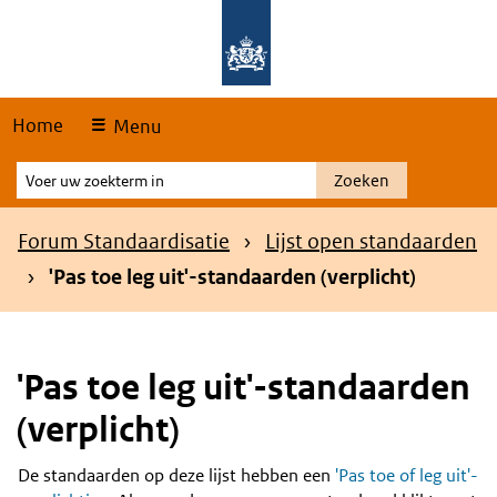
Skip
Overslaan en naar de hoofdnavigatie gaan
Overslaan en naar de inhoud gaan
links
Home
Menu
Voer
Zoeken
uw
zoekterm
Kruimelpad
Forum Standaardisatie
Lijst open standaarden
in
'Pas toe leg uit'-standaarden (verplicht)
'Pas toe leg uit'-standaarden
(verplicht)
De standaarden op deze lijst hebben een
'Pas toe of leg uit'-