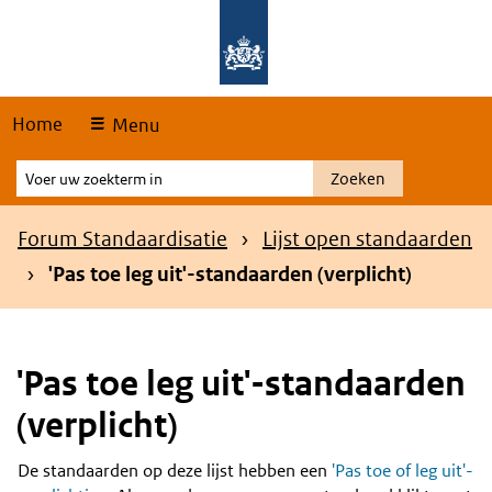
Skip
Overslaan en naar de hoofdnavigatie gaan
Overslaan en naar de inhoud gaan
links
Home
Menu
Voer
Zoeken
uw
zoekterm
Kruimelpad
Forum Standaardisatie
Lijst open standaarden
in
'Pas toe leg uit'-standaarden (verplicht)
'Pas toe leg uit'-standaarden
(verplicht)
De standaarden op deze lijst hebben een
'Pas toe of leg uit'-