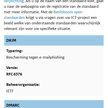
Content
verplichting
. Als u op de naam van een standaard klikt, gaat
u naar de webpagina van de registratie van de standaard
met meer informatie. Met de
Beslisboom open
standaarden
krijgt u via vragen over uw ICT-project een
beeld welke van onderstaande standaarden waarschijnlijk
relevant zijn voor uw specifieke situatie.
DKIM
Bescherming tegen e-mailphishing
RFC 6376
IETF
DMARC