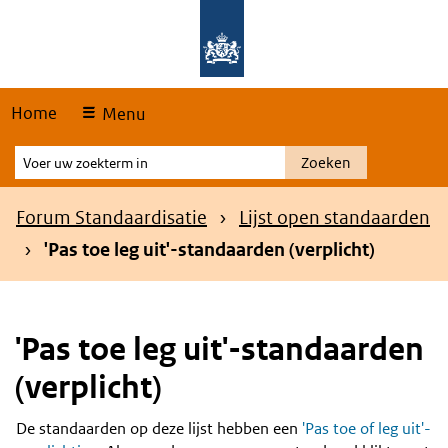
Skip
Overslaan en naar de hoofdnavigatie gaan
Overslaan en naar de inhoud gaan
links
Home
Menu
Voer
Zoeken
uw
zoekterm
Kruimelpad
Forum Standaardisatie
Lijst open standaarden
in
'Pas toe leg uit'-standaarden (verplicht)
'Pas toe leg uit'-standaarden
(verplicht)
De standaarden op deze lijst hebben een
'Pas toe of leg uit'-