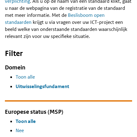
Content
verplichting
. Als u op de naam van een standaard klikt, gaat
u naar de webpagina van de registratie van de standaard
met meer informatie. Met de
Beslisboom open
standaarden
krijgt u via vragen over uw ICT-project een
beeld welke van onderstaande standaarden waarschijnlijk
relevant zijn voor uw specifieke situatie.
Filter
Domein
Toon alle
Uitwisselingsfundament
Europese status (MSP)
Toon alle
Nee