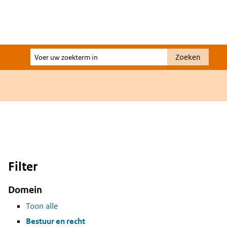
Voer
Zoeken
uw
zoekterm
in
Filter
Domein
Toon alle
Bestuur en recht