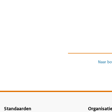
Naar bo
Standaarden
Organisati
Voet