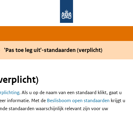
Overslaan en naar de hoofdnavigatie gaan
Overslaan en naar de inhoud gaan
'Pas toe leg uit'-standaarden (verplicht)
verplicht)
erplichting
. Als u op de naam van een standaard klikt, gaat u
eer informatie. Met de
Beslisboom open standaarden
krijgt u
nde standaarden waarschijnlijk relevant zijn voor uw