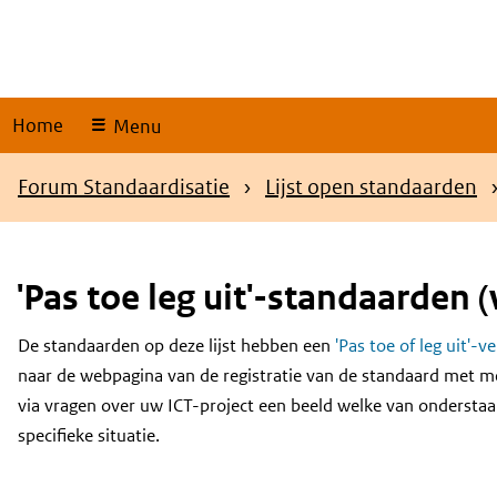
Skip
links
Home
Menu
Kruimelpad
Forum Standaardisatie
Lijst open standaarden
'Pas toe leg uit'-standaarden (
De standaarden op deze lijst hebben een
'Pas toe of leg uit'-v
Content
naar de webpagina van de registratie van de standaard met m
via vragen over uw ICT-project een beeld welke van onderstaa
specifieke situatie.