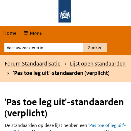
Skip
Overslaan en naar de hoofdnavigatie gaan
Overslaan en naar de inhoud gaan
links
Home
Menu
Voer
Zoeken
uw
zoekterm
Kruimelpad
Forum Standaardisatie
Lijst open standaarden
in
'Pas toe leg uit'-standaarden (verplicht)
'Pas toe leg uit'-standaarden
(verplicht)
De standaarden op deze lijst hebben een
'Pas toe of leg uit'-