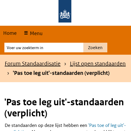
Skip
Overslaan en naar de hoofdnavigatie gaan
Overslaan en naar de inhoud gaan
links
Home
Menu
Voer
Zoeken
uw
zoekterm
Kruimelpad
Forum Standaardisatie
Lijst open standaarden
in
'Pas toe leg uit'-standaarden (verplicht)
'Pas toe leg uit'-standaarden
(verplicht)
De standaarden op deze lijst hebben een
'Pas toe of leg uit'-