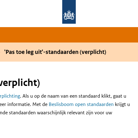
Overslaan en naar de hoofdnavigatie gaan
Overslaan en naar de inhoud gaan
'Pas toe leg uit'-standaarden (verplicht)
verplicht)
erplichting
. Als u op de naam van een standaard klikt, gaat u
eer informatie. Met de
Beslisboom open standaarden
krijgt u
nde standaarden waarschijnlijk relevant zijn voor uw