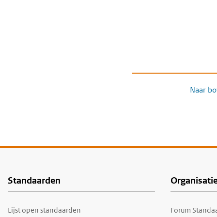
Naar bo
Standaarden
Organisati
Voet
Lijst open standaarden
Forum Standaa