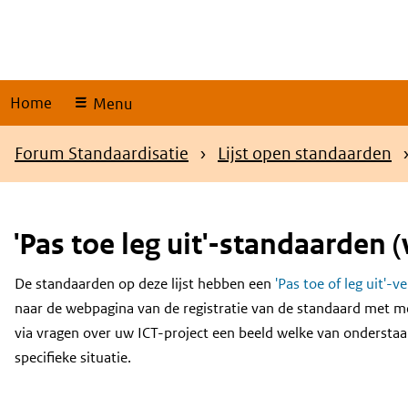
Skip
links
Home
Menu
Kruimelpad
Forum Standaardisatie
Lijst open standaarden
'Pas toe leg uit'-standaarden (
De standaarden op deze lijst hebben een
'Pas toe of leg uit'-v
Content
naar de webpagina van de registratie van de standaard met m
via vragen over uw ICT-project een beeld welke van onderstaa
specifieke situatie.