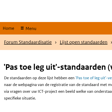
Skip
links
Home
Menu
Kruimelpad
Forum Standaardisatie
Lijst open standaarden
'Pas toe leg uit'-standaarden (
De standaarden op deze lijst hebben een
'Pas toe of leg uit'-v
Content
naar de webpagina van de registratie van de standaard met m
via vragen over uw ICT-project een beeld welke van onderstaa
specifieke situatie.