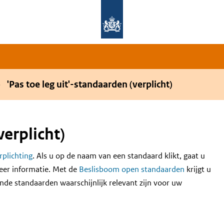
Overslaan en naar de hoofdnavigatie gaan
Overslaan en naar de inhoud gaan
'Pas toe leg uit'-standaarden (verplicht)
verplicht)
erplichting
. Als u op de naam van een standaard klikt, gaat u
eer informatie. Met de
Beslisboom open standaarden
krijgt u
nde standaarden waarschijnlijk relevant zijn voor uw