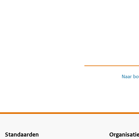
Naar bo
Standaarden
Organisati
Voet