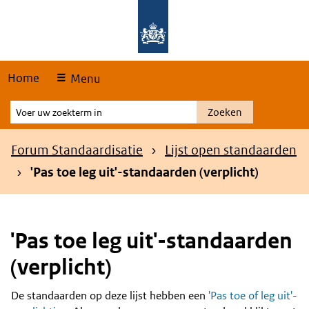
Skip
Overslaan en naar de hoofdnavigatie gaan
Overslaan en naar de inhoud gaan
links
Home
Menu
Voer
Zoeken
uw
zoekterm
Kruimelpad
Forum Standaardisatie
Lijst open standaarden
in
'Pas toe leg uit'-standaarden (verplicht)
'Pas toe leg uit'-standaarden
(verplicht)
De standaarden op deze lijst hebben een
'Pas toe of leg uit'-