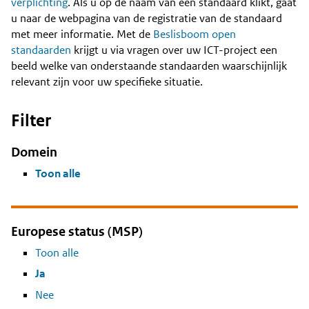
Content
verplichting
. Als u op de naam van een standaard klikt, gaat
u naar de webpagina van de registratie van de standaard
met meer informatie. Met de
Beslisboom open
standaarden
krijgt u via vragen over uw ICT-project een
beeld welke van onderstaande standaarden waarschijnlijk
relevant zijn voor uw specifieke situatie.
Filter
Domein
Toon alle
Europese status (MSP)
Toon alle
Ja
Nee