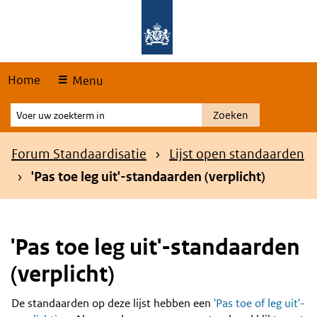
Skip
Overslaan en naar de hoofdnavigatie gaan
Overslaan en naar de inhoud gaan
links
Home
Menu
Voer
Zoeken
uw
zoekterm
Kruimelpad
Forum Standaardisatie
Lijst open standaarden
in
'Pas toe leg uit'-standaarden (verplicht)
'Pas toe leg uit'-standaarden
(verplicht)
De standaarden op deze lijst hebben een
'Pas toe of leg uit'-