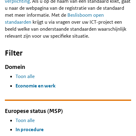
Content
verplichting
. Als u op de naam van een standaard klikt, gaat
u naar de webpagina van de registratie van de standaard
met meer informatie. Met de
Beslisboom open
standaarden
krijgt u via vragen over uw ICT-project een
beeld welke van onderstaande standaarden waarschijnlijk
relevant zijn voor uw specifieke situatie.
Filter
Domein
Toon alle
Economie en werk
Europese status (MSP)
Toon alle
In procedure