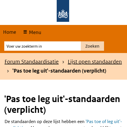
Skip
Overslaan en naar de hoofdnavigatie gaan
Overslaan en naar de inhoud gaan
links
Home
Menu
Voer
Zoeken
uw
zoekterm
Kruimelpad
Forum Standaardisatie
Lijst open standaarden
in
'Pas toe leg uit'-standaarden (verplicht)
'Pas toe leg uit'-standaarden
(verplicht)
De standaarden op deze lijst hebben een
'Pas toe of leg uit'-