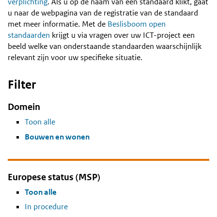
Content
verplichting
. Als u op de naam van een standaard klikt, gaat
u naar de webpagina van de registratie van de standaard
met meer informatie. Met de
Beslisboom open
standaarden
krijgt u via vragen over uw ICT-project een
beeld welke van onderstaande standaarden waarschijnlijk
relevant zijn voor uw specifieke situatie.
Filter
Domein
Toon alle
Bouwen en wonen
Europese status (MSP)
Toon alle
In procedure