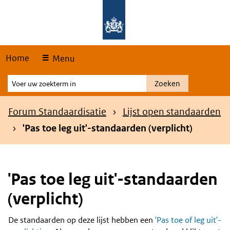
Skip
Overslaan en naar de hoofdnavigatie gaan
Overslaan en naar de inhoud gaan
links
Home
Menu
Voer
Zoeken
uw
zoekterm
Kruimelpad
Forum Standaardisatie
Lijst open standaarden
in
'Pas toe leg uit'-standaarden (verplicht)
'Pas toe leg uit'-standaarden
(verplicht)
De standaarden op deze lijst hebben een
'Pas toe of leg uit'-