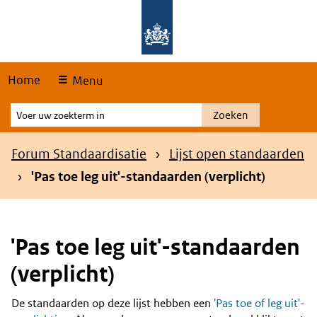
Skip
Overslaan en naar de hoofdnavigatie gaan
Overslaan en naar de inhoud gaan
links
Home
Menu
Voer
Zoeken
uw
zoekterm
Kruimelpad
Forum Standaardisatie
Lijst open standaarden
in
'Pas toe leg uit'-standaarden (verplicht)
'Pas toe leg uit'-standaarden
(verplicht)
De standaarden op deze lijst hebben een
'Pas toe of leg uit'-