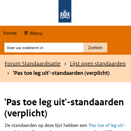
Skip
Overslaan en naar de hoofdnavigatie gaan
Overslaan en naar de inhoud gaan
links
Home
Menu
Voer
Zoeken
uw
zoekterm
Kruimelpad
Forum Standaardisatie
Lijst open standaarden
in
'Pas toe leg uit'-standaarden (verplicht)
'Pas toe leg uit'-standaarden
(verplicht)
De standaarden op deze lijst hebben een
'Pas toe of leg uit'-