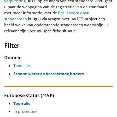
Content
verplichting
. Als u op de naam van een standaard klikt, gaat
u naar de webpagina van de registratie van de standaard
met meer informatie. Met de
Beslisboom open
standaarden
krijgt u via vragen over uw ICT-project een
beeld welke van onderstaande standaarden waarschijnlijk
relevant zijn voor uw specifieke situatie.
Filter
Domein
Toon alle
Schoon water en beschermde bodem
Europese status (MSP)
Toon alle
In procedure