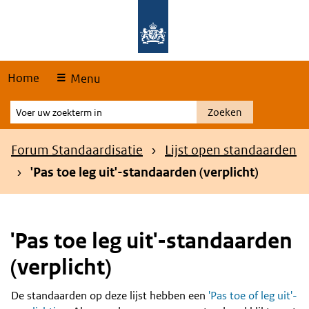
Skip
Overslaan en naar de hoofdnavigatie gaan
Overslaan en naar de inhoud gaan
links
Home
Menu
Voer
Zoeken
uw
zoekterm
Kruimelpad
Forum Standaardisatie
Lijst open standaarden
in
'Pas toe leg uit'-standaarden (verplicht)
'Pas toe leg uit'-standaarden
(verplicht)
De standaarden op deze lijst hebben een
'Pas toe of leg uit'-