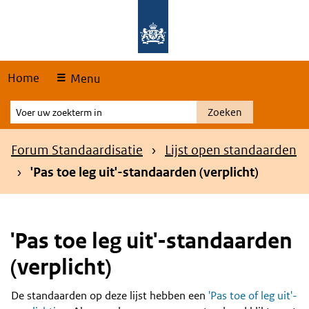
Skip
Overslaan en naar de hoofdnavigatie gaan
Overslaan en naar de inhoud gaan
links
Home
Menu
Voer
Zoeken
uw
zoekterm
Kruimelpad
Forum Standaardisatie
Lijst open standaarden
in
'Pas toe leg uit'-standaarden (verplicht)
'Pas toe leg uit'-standaarden
(verplicht)
De standaarden op deze lijst hebben een
'Pas toe of leg uit'-