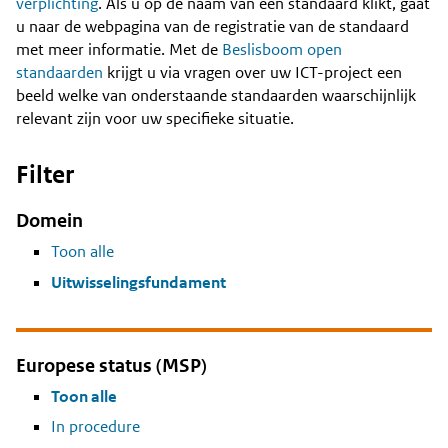
Content
verplichting
. Als u op de naam van een standaard klikt, gaat
u naar de webpagina van de registratie van de standaard
met meer informatie. Met de
Beslisboom open
standaarden
krijgt u via vragen over uw ICT-project een
beeld welke van onderstaande standaarden waarschijnlijk
relevant zijn voor uw specifieke situatie.
Filter
Domein
Toon alle
Uitwisselingsfundament
Europese status (MSP)
Toon alle
In procedure