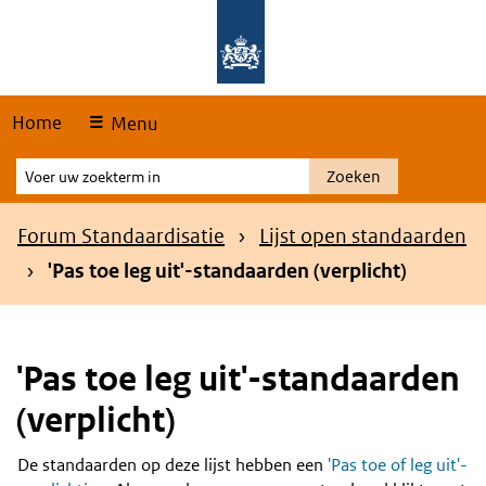
Skip
Overslaan en naar de hoofdnavigatie gaan
Overslaan en naar de inhoud gaan
links
Home
Menu
Voer
Zoeken
uw
zoekterm
Kruimelpad
Forum Standaardisatie
Lijst open standaarden
in
'Pas toe leg uit'-standaarden (verplicht)
'Pas toe leg uit'-standaarden
(verplicht)
De standaarden op deze lijst hebben een
'Pas toe of leg uit'-