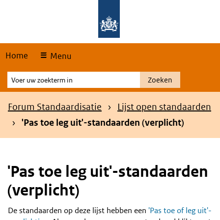
Skip
Overslaan en naar de hoofdnavigatie gaan
Overslaan en naar de inhoud gaan
links
Home
Menu
Voer
Zoeken
uw
zoekterm
Kruimelpad
Forum Standaardisatie
Lijst open standaarden
in
'Pas toe leg uit'-standaarden (verplicht)
'Pas toe leg uit'-standaarden
(verplicht)
De standaarden op deze lijst hebben een
'Pas toe of leg uit'-