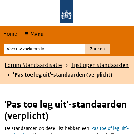
Skip
Overslaan en naar de hoofdnavigatie gaan
Overslaan en naar de inhoud gaan
links
Home
Menu
Voer
Zoeken
uw
zoekterm
Kruimelpad
Forum Standaardisatie
Lijst open standaarden
in
'Pas toe leg uit'-standaarden (verplicht)
'Pas toe leg uit'-standaarden
(verplicht)
De standaarden op deze lijst hebben een
'Pas toe of leg uit'-