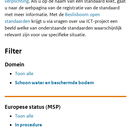
Content
verplichting
. Als u op de naam van een standaard klikt, gaat
u naar de webpagina van de registratie van de standaard
met meer informatie. Met de
Beslisboom open
standaarden
krijgt u via vragen over uw ICT-project een
beeld welke van onderstaande standaarden waarschijnlijk
relevant zijn voor uw specifieke situatie.
Filter
Domein
Toon alle
Schoon water en beschermde bodem
Europese status (MSP)
Toon alle
In procedure