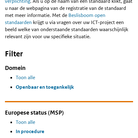
Content
verplichting
. Als u op de naam van een standaard klikt, gaat
u naar de webpagina van de registratie van de standaard
met meer informatie. Met de
Beslisboom open
standaarden
krijgt u via vragen over uw ICT-project een
beeld welke van onderstaande standaarden waarschijnlijk
relevant zijn voor uw specifieke situatie.
Filter
Domein
Toon alle
Openbaar en toegankelijk
Europese status (MSP)
Toon alle
In procedure