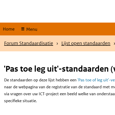
Skip
links
Home
Menu
Kruimelpad
Forum Standaardisatie
Lijst open standaarden
'Pas toe leg uit'-standaarden (
De standaarden op deze lijst hebben een
'Pas toe of leg uit'-v
Content
naar de webpagina van de registratie van de standaard met m
via vragen over uw ICT-project een beeld welke van onderstaa
specifieke situatie.