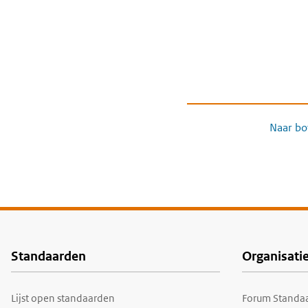
Naar bo
Standaarden
Organisati
Voet
Lijst open standaarden
Forum Standaa