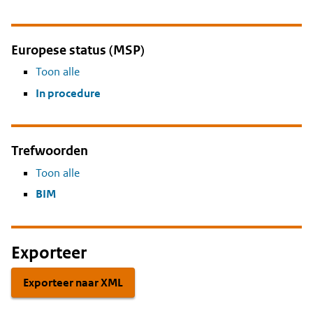
Europese status (MSP)
Toon alle
In procedure
Trefwoorden
Toon alle
BIM
Exporteer
Exporteer naar XML