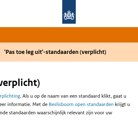
Overslaan en naar de hoofdnavigatie gaan
Overslaan en naar de inhoud gaan
'Pas toe leg uit'-standaarden (verplicht)
verplicht)
erplichting
. Als u op de naam van een standaard klikt, gaat u
eer informatie. Met de
Beslisboom open standaarden
krijgt u
nde standaarden waarschijnlijk relevant zijn voor uw