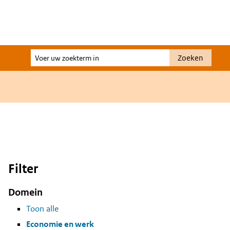
Voer
Zoeken
uw
zoekterm
in
Filter
Domein
Toon alle
Economie en werk