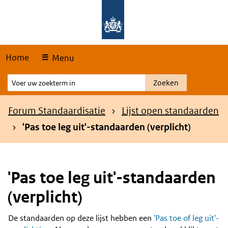
Skip
Overslaan en naar de hoofdnavigatie gaan
Overslaan en naar de inhoud gaan
links
Home
Menu
Voer
Zoeken
uw
zoekterm
Kruimelpad
Forum Standaardisatie
Lijst open standaarden
in
'Pas toe leg uit'-standaarden (verplicht)
'Pas toe leg uit'-standaarden
(verplicht)
De standaarden op deze lijst hebben een
'Pas toe of leg uit'-