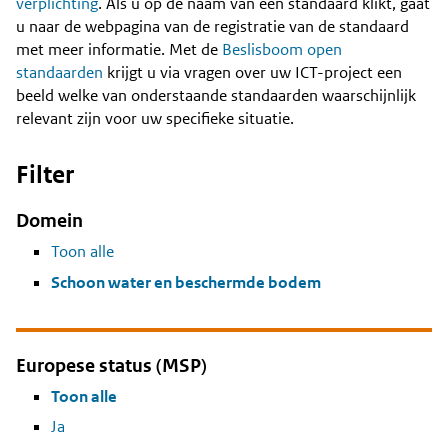
Content
verplichting
. Als u op de naam van een standaard klikt, gaat
u naar de webpagina van de registratie van de standaard
met meer informatie. Met de
Beslisboom open
standaarden
krijgt u via vragen over uw ICT-project een
beeld welke van onderstaande standaarden waarschijnlijk
relevant zijn voor uw specifieke situatie.
Filter
Domein
Toon alle
Schoon water en beschermde bodem
Europese status (MSP)
Toon alle
Ja