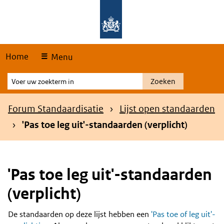
Skip
Overslaan en naar de hoofdnavigatie gaan
Overslaan en naar de inhoud gaan
links
Home
Menu
Voer
Zoeken
uw
zoekterm
Kruimelpad
Forum Standaardisatie
Lijst open standaarden
in
'Pas toe leg uit'-standaarden (verplicht)
'Pas toe leg uit'-standaarden
(verplicht)
De standaarden op deze lijst hebben een
'Pas toe of leg uit'-